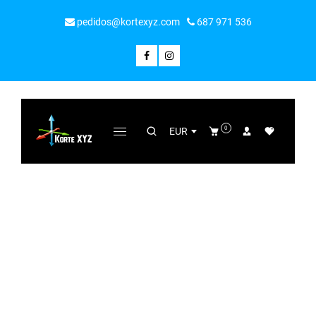
pedidos@kortexyz.com
687 971 536
0
EUR
COLECCIÓN
Home
/
Eventos sociales