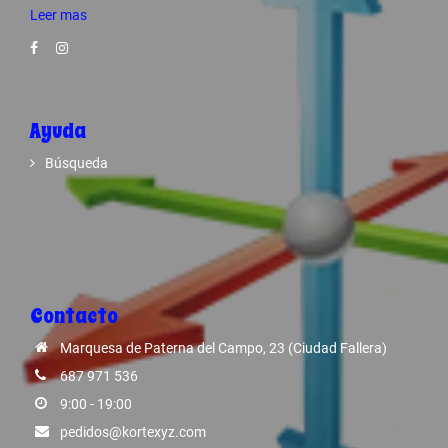
Leer mas
Ayuda
Búsqueda
Contacto
Marquesa de Paterna del Campo, 23 (Ciudad Fallera)
687 971 536
9:00 - 19:00
pedidos@kortexyz.com