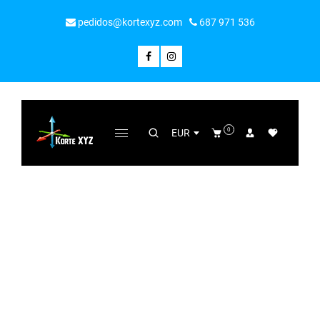
pedidos@kortexyz.com
687 971 536
0
EUR
COLECCIÓN
Home
/
Frases aniversario