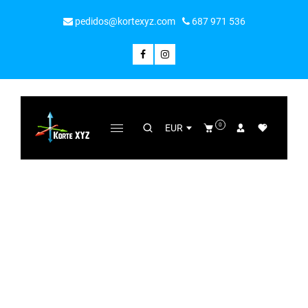
pedidos@kortexyz.com
687 971 536
0
EUR
PRODUCTO
Home
/
Letra madera 20 cm (montadas)
/
5 - Número de madera 20 cm