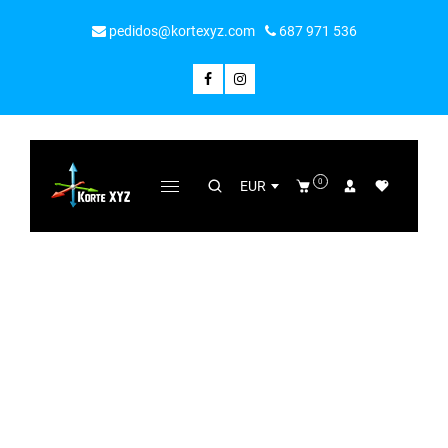
pedidos@kortexyz.com
687 971 536
0
EUR
PRODUCTO
Todo
/
Medallero Gimnasia ritmica. Modelo 1