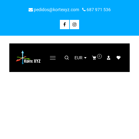
pedidos@kortexyz.com
687 971 536
0
EUR
PRODUCTO
Todo
/
Por nuestra amistad